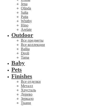
Jena
Olinda
Salta
Paita
Whitby
Hino
Arelate
Outdoor
Все предметы
Все коллекции
Ballia
Deoli
Tama
Baby
Pets
Finishes
Все отделки
Металл
Хрусталь
Дерево
Зеркало
Ткани