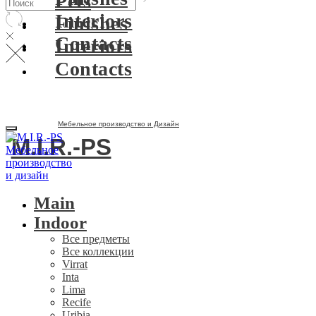
Pets
Interiors
Finishes
Contacts
Interiors
Contacts
Мебельное производство и Дизайн
M.I.R.-PS
Main
Indoor
Все предметы
Все коллекции
Virrat
Inta
Lima
Recife
Uribia