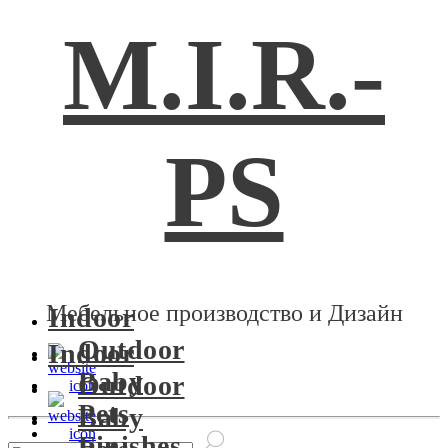
M.I.R.-
PS
Мебельное производство и Дизайн
Indoor
Outdoor
Indoor
Baby
Outdoor
Pets
Baby
Finishes