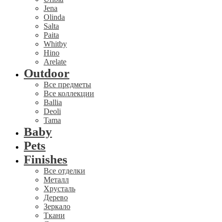
Jena
Olinda
Salta
Paita
Whitby
Hino
Arelate
Outdoor
Все предметы
Все коллекции
Ballia
Deoli
Tama
Baby
Pets
Finishes
Все отделки
Металл
Хрусталь
Дерево
Зеркало
Ткани