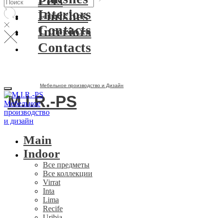
Pets
Interiors
Finishes
Contacts
Interiors
Contacts
Мебельное производство и Дизайн
M.I.R.-PS
Main
Indoor
Все предметы
Все коллекции
Virrat
Inta
Lima
Recife
Uribia