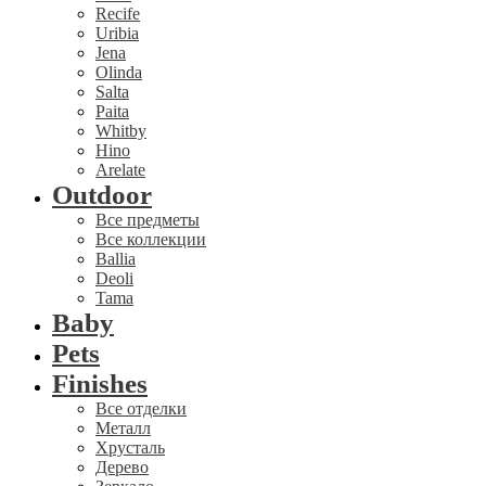
Recife
Uribia
Jena
Olinda
Salta
Paita
Whitby
Hino
Arelate
Outdoor
Все предметы
Все коллекции
Ballia
Deoli
Tama
Baby
Pets
Finishes
Все отделки
Металл
Хрусталь
Дерево