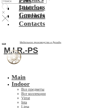
Pets
Interiors
Finishes
Contacts
Interiors
Contacts
Мебельное производство и Дизайн
M.I.R.-PS
Main
Indoor
Все предметы
Все коллекции
Virrat
Inta
Lima