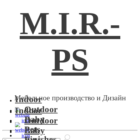
M.I.R.-
PS
Мебельное производство и Дизайн
Indoor
Outdoor
Indoor
Baby
Outdoor
Pets
Baby
Finishes