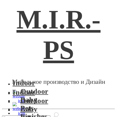
M.I.R.-
PS
Мебельное производство и Дизайн
Indoor
Outdoor
Indoor
Baby
Outdoor
Pets
Baby
Finishes