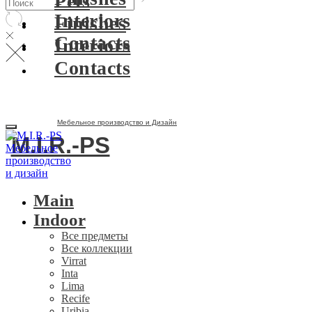
Pets
Interiors
Finishes
Contacts
Interiors
Contacts
Мебельное производство и Дизайн
M.I.R.-PS
Main
Indoor
Все предметы
Все коллекции
Virrat
Inta
Lima
Recife
Uribia