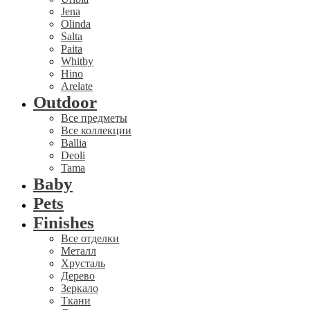
Jena
Olinda
Salta
Paita
Whitby
Hino
Arelate
Outdoor
Все предметы
Все коллекции
Ballia
Deoli
Tama
Baby
Pets
Finishes
Все отделки
Металл
Хрусталь
Дерево
Зеркало
Ткани