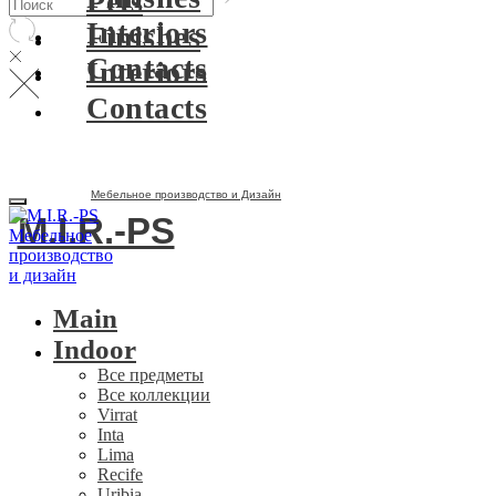
Pets
Interiors
Finishes
Contacts
Interiors
Contacts
Мебельное производство и Дизайн
M.I.R.-PS
Main
Indoor
Все предметы
Все коллекции
Virrat
Inta
Lima
Recife
Uribia