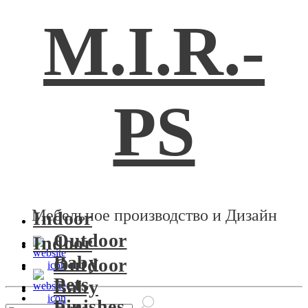
M.I.R.-
PS
Мебельное производство и Дизайн
Indoor
Outdoor
Indoor
Baby
Outdoor
Pets
Baby
Finishes