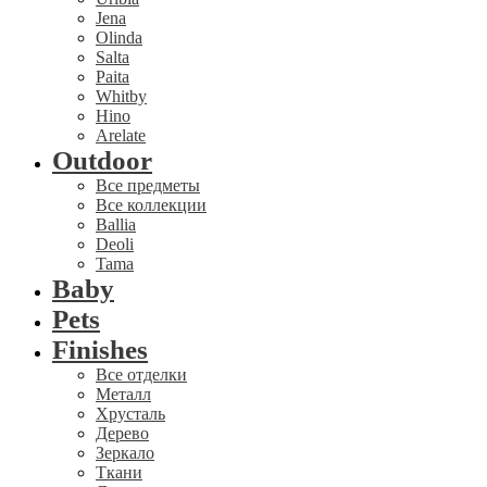
Jena
Olinda
Salta
Paita
Whitby
Hino
Arelate
Outdoor
Все предметы
Все коллекции
Ballia
Deoli
Tama
Baby
Pets
Finishes
Все отделки
Металл
Хрусталь
Дерево
Зеркало
Ткани