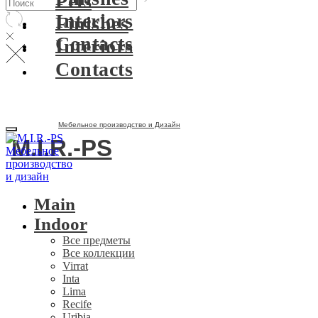
Pets
Interiors
Finishes
Contacts
Interiors
Contacts
Мебельное производство и Дизайн
M.I.R.-PS
Main
Indoor
Все предметы
Все коллекции
Virrat
Inta
Lima
Recife
Uribia