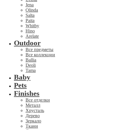
Jena
Olinda
Salta
Paita
Whitby
Hino
Arelate
Outdoor
Все предметы
Все коллекции
Ballia
Deoli
Tama
Baby
Pets
Finishes
Все отделки
Металл
Хрусталь
Дерево
Зеркало
Ткани