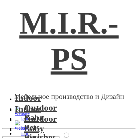
M.I.R.-
PS
Мебельное производство и Дизайн
Indoor
Outdoor
Indoor
Baby
Outdoor
Pets
Baby
Finishes