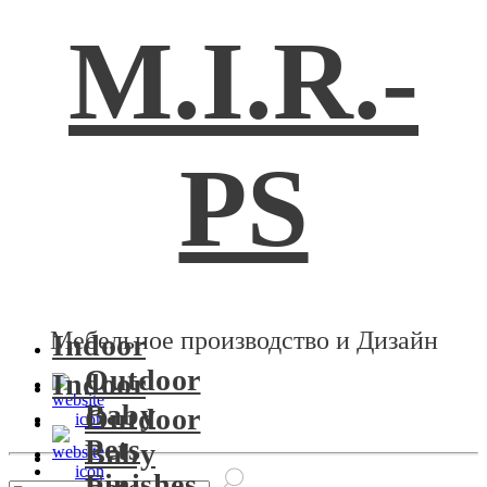
M.I.R.-
PS
Мебельное производство и Дизайн
Indoor
Outdoor
Indoor
Baby
Outdoor
Pets
Baby
Finishes