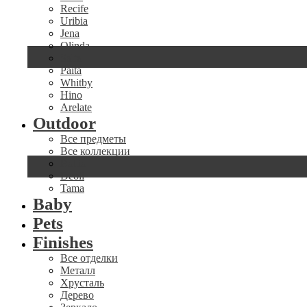
Recife
Uribia
Jena
Olinda
Salta
Paita
Whitby
Hino
Arelate
Outdoor
Все предметы
Все коллекции
Ballia
Deoli
Tama
Baby
Pets
Finishes
Все отделки
Металл
Хрусталь
Дерево