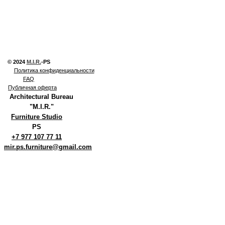
© 2024
M.I.R.
-PS
Политика конфиденциальности
FAQ
Публичная оферта
Architectural Bureau
"M.I.R."
Furniture Studio
PS
+7 977 107 77 11
mir.ps.furniture@gmail.com