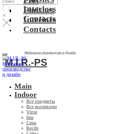
Pets
Interiors
Finishes
Contacts
Interiors
Contacts
Мебельное производство и Дизайн
M.I.R.-PS
Main
Indoor
Все предметы
Все коллекции
Virrat
Inta
Lima
Recife
Uribia