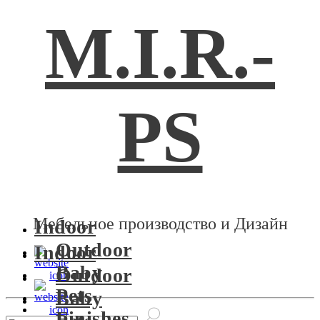
M.I.R.-
PS
Мебельное производство и Дизайн
Indoor
Outdoor
Indoor
Baby
Outdoor
Pets
Baby
Finishes