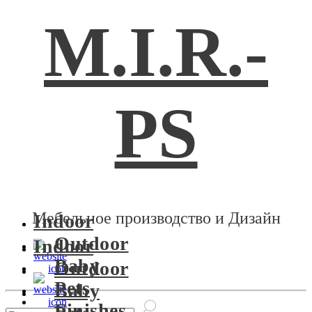
M.I.R.-
PS
Мебельное производство и Дизайн
Indoor
Outdoor
Indoor
Baby
Outdoor
Pets
Baby
Finishes