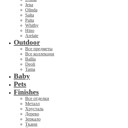
Jena
Olinda
Salta
Paita
Whitby
Hino
Arelate
Outdoor
Все предметы
Все коллекции
Ballia
Deoli
Tama
Baby
Pets
Finishes
Все отделки
Металл
Хрусталь
Дерево
Зеркало
Ткани