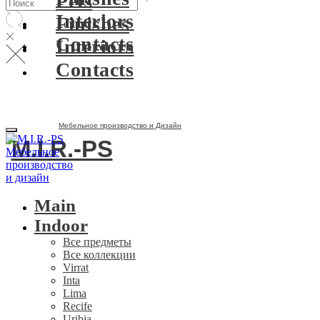
Pets
Interiors
Finishes
Contacts
Interiors
Contacts
Мебельное производство и Дизайн
M.I.R.-PS
Main
Indoor
Все предметы
Все коллекции
Virrat
Inta
Lima
Recife
Uribia