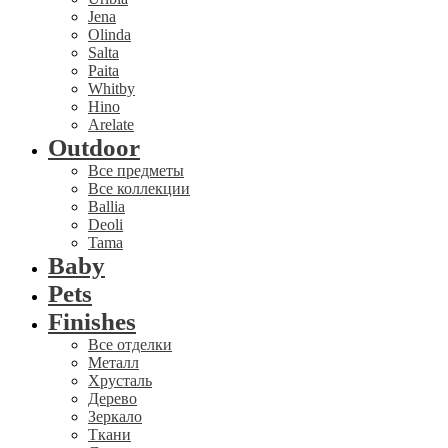
Jena
Olinda
Salta
Paita
Whitby
Hino
Arelate
Outdoor
Все предметы
Все коллекции
Ballia
Deoli
Tama
Baby
Pets
Finishes
Все отделки
Металл
Хрусталь
Дерево
Зеркало
Ткани