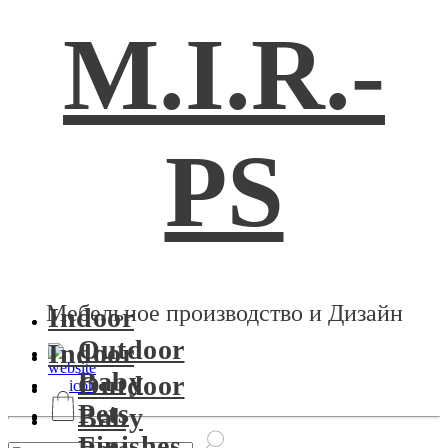
M.I.R.-
PS
Мебельное производство и Дизайн
Indoor
Outdoor
Indoor
Baby
Outdoor
Pets
Baby
Finishes