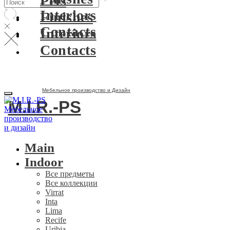
Pets
Interiors
Finishes
Contacts
Interiors
Contacts
Мебельное производство и Дизайн
M.I.R.-PS
Main
Indoor
Все предметы
Все коллекции
Virrat
Inta
Lima
Recife
Uribia