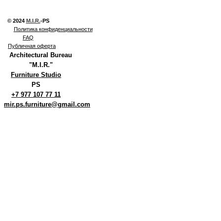
© 2024
M.I.R.
-PS
Политика конфиденциальности
FAQ
Публичная оферта
Architectural Bureau
"M.I.R."
Furniture Studio
PS
+7 977 107 77 11
mir.ps.furniture@gmail.com