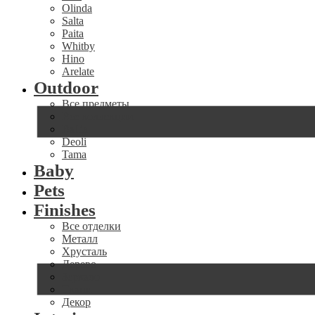
Olinda
Salta
Paita
Whitby
Hino
Arelate
Outdoor
Все предметы
Все коллекции
Ballia
Deoli
Tama
Baby
Pets
Finishes
Все отделки
Металл
Хрусталь
Дерево
Зеркало
Ткани
Декор