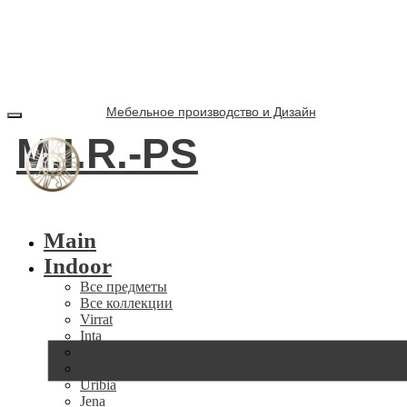
Мебельное производство и Дизайн
M.I.R.-PS
Main
Indoor
Все предметы
Все коллекции
Virrat
Inta
Lima
Recife
Uribia
Jena