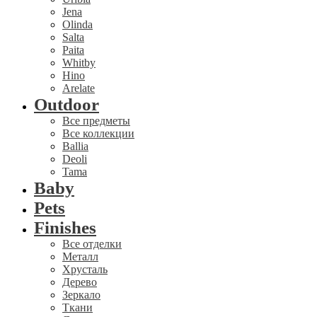
Jena
Olinda
Salta
Paita
Whitby
Hino
Arelate
Outdoor
Все предметы
Все коллекции
Ballia
Deoli
Tama
Baby
Pets
Finishes
Все отделки
Металл
Хрусталь
Дерево
Зеркало
Ткани