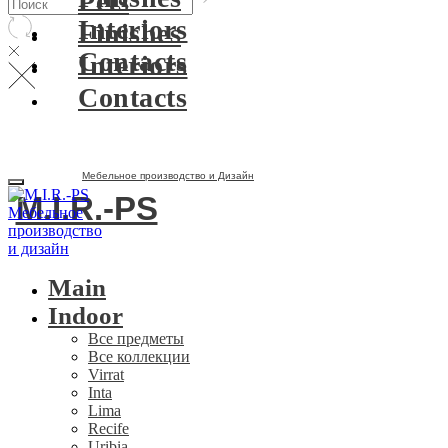
Pets
Interiors
Finishes
Contacts
Interiors
Contacts
Мебельное производство и Дизайн
M.I.R.-PS
Main
Indoor
Все предметы
Все коллекции
Virrat
Inta
Lima
Recife
Uribia