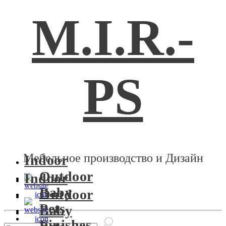
M.I.R.-
PS
Мебельное производство и Дизайн
Indoor
Outdoor
Indoor
Baby
Outdoor
Pets
Baby
Finishes