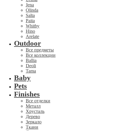
Jena
Olinda
Salta
Paita
Whitby
Hino
Arelate
Outdoor
Все предметы
Все коллекции
Ballia
Deoli
Tama
Baby
Pets
Finishes
Все отделки
Металл
Хрусталь
Дерево
Зеркало
Ткани