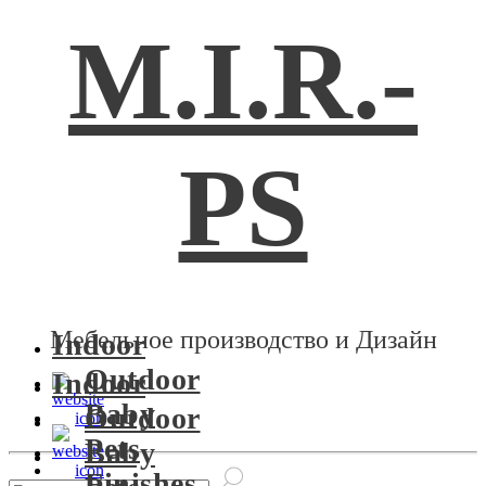
M.I.R.-
PS
Мебельное производство и Дизайн
Indoor
Outdoor
Indoor
Baby
Outdoor
Pets
Baby
Finishes