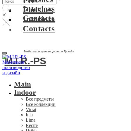
Pets
Interiors
Finishes
Contacts
Interiors
Contacts
Мебельное производство и Дизайн
M.I.R.-PS
Main
Indoor
Все предметы
Все коллекции
Virrat
Inta
Lima
Recife
Uribia