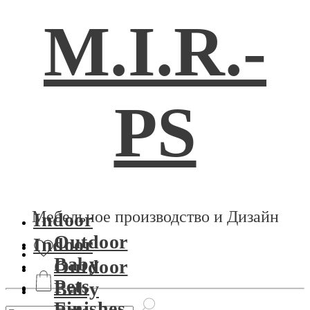
M.I.R.-
PS
Мебельное производство и Дизайн
Indoor
Outdoor
Indoor
Baby
Outdoor
Pets
Baby
Finishes