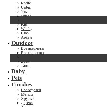
Recife
Uribia
Jena
Olinda
Salta
Paita
Whitby
Hino
Arelate
Outdoor
Все предметы
Все коллекции
Ballia
Deoli
Tama
Baby
Pets
Finishes
Все отделки
Металл
Хрусталь
Дерево