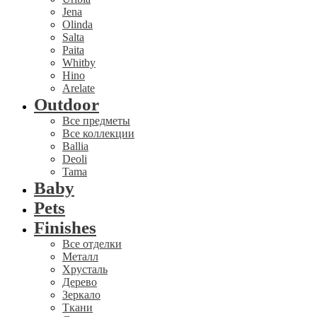
Jena
Olinda
Salta
Paita
Whitby
Hino
Arelate
Outdoor
Все предметы
Все коллекции
Ballia
Deoli
Tama
Baby
Pets
Finishes
Все отделки
Металл
Хрусталь
Дерево
Зеркало
Ткани