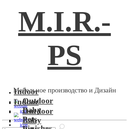
M.I.R.-
PS
Мебельное производство и Дизайн
Indoor
Outdoor
Indoor
Baby
Outdoor
Pets
Baby
Finishes