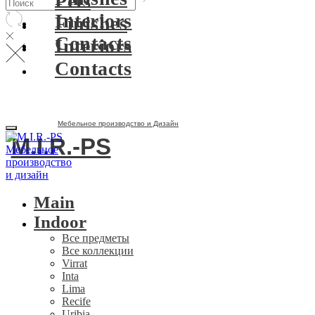
Pets
Interiors
Finishes
Contacts
Interiors
Contacts
Мебельное производство и Дизайн
M.I.R.-PS
Main
Indoor
Все предметы
Все коллекции
Virrat
Inta
Lima
Recife
Uribia