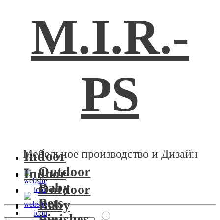
M.I.R.-
PS
Мебельное производство и Дизайн
Indoor
Outdoor
Indoor
Baby
Outdoor
Pets
Baby
Finishes