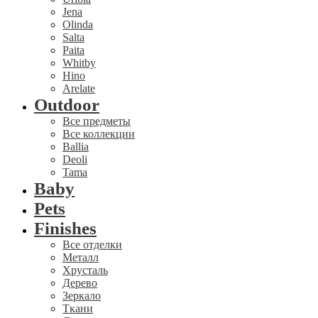
Jena
Olinda
Salta
Paita
Whitby
Hino
Arelate
Outdoor
Все предметы
Все коллекции
Ballia
Deoli
Tama
Baby
Pets
Finishes
Все отделки
Металл
Хрусталь
Дерево
Зеркало
Ткани