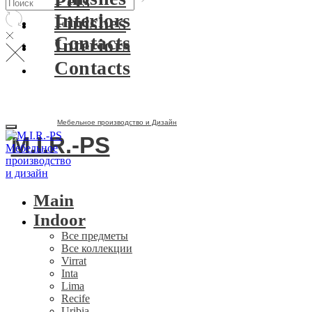
Pets
Interiors
Finishes
Contacts
Interiors
Contacts
Мебельное производство и Дизайн
M.I.R.-PS
Main
Indoor
Все предметы
Все коллекции
Virrat
Inta
Lima
Recife
Uribia